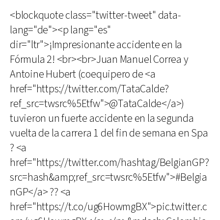
<blockquote class="twitter-tweet" data-
lang="de"><p lang="es"
dir="ltr">¡Impresionante accidente en la
Fórmula 2! <br><br>Juan Manuel Correa y
Antoine Hubert (coequipero de <a
href="https://twitter.com/TataCalde?
ref_src=twsrc%5Etfw">@TataCalde</a>)
tuvieron un fuerte accidente en la segunda
vuelta de la carrera 1 del fin de semana en Spa
? <a
href="https://twitter.com/hashtag/BelgianGP?
src=hash&amp;ref_src=twsrc%5Etfw">#Belgia
nGP</a> ?? <a
href="https://t.co/ug6HowmgBX">pic.twitter.c