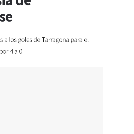
ia de
se
s a los goles de Tarragona para el
or 4 a 0.