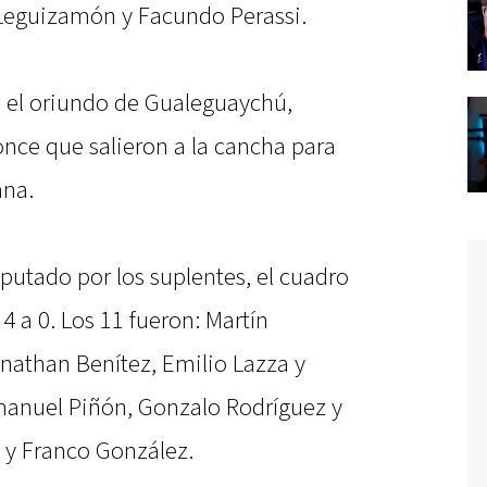
 Leguizamón y Facundo Perassi.
n el oriundo de Gualeguaychú,
once que salieron a la cancha para
ana.
sputado por los suplentes, el cuadro
4 a 0. Los 11 fueron: Martín
onathan Benítez, Emilio Lazza y
manuel Piñón, Gonzalo Rodríguez y
 y Franco González.