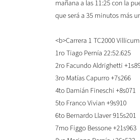
mañana a las 11:25 con la pue
que será a 35 minutos más un
<b>Carrera 1 TC2000 Villicu
1ro Tiago Pernía 22:52.625
2ro Facundo Aldrighetti +1s8
3ro Matías Capurro +7s266
4to Damián Fineschi +8s071
5to Franco Vivian +9s910
6to Bernardo Llaver 915s201
7mo Figgo Bessone +21s963