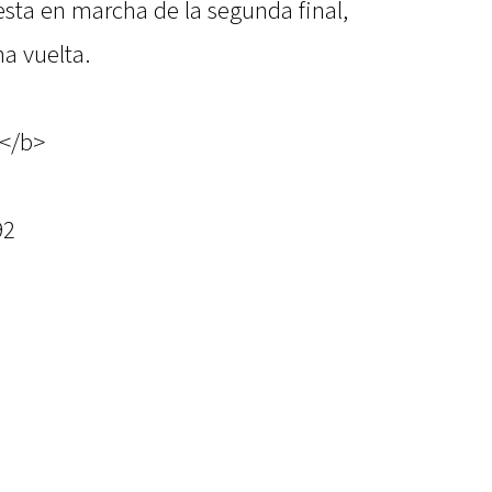
sta en marcha de la segunda final,
a vuelta.
m</b>
92