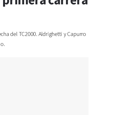
 primera carrera
fecha del TC2000. Aldrighetti y Capurro
ño.