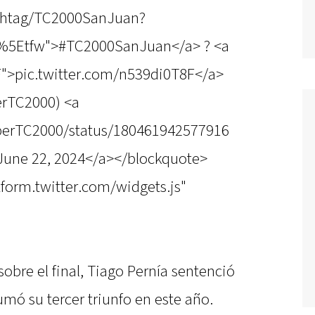
ashtag/TC2000SanJuan?
c%5Etfw">#TC2000SanJuan</a> ? <a
F">pic.twitter.com/n539di0T8F</a>
rTC2000) <a
uperTC2000/status/180461942577916
June 22, 2024</a></blockquote>
atform.twitter.com/widgets.js"
obre el final, Tiago Pernía sentenció
umó su tercer triunfo en este año.