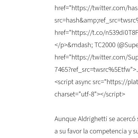
href="https://twitter.com/h
src=hash&amp;ref_src=twsr
href="https://t.co/n539di0T8
</p>&mdash; TC2000 (@Supe
href="https://twitter.com/S
7465?ref_src=twsrc%5Etfw">
<script async src="https://pl
charset="utf-8"></script>
Aunque Aldrighetti se acercó s
a su favor la competencia y s