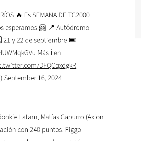
 RÍOS 🔥 Es SEMANA DE TC2000
 Los esperamos 🤗 📍 Autódromo
️ 21 y 22 de septiembre 🎟
/hHUWMqkGVu
Más ℹ️ en
c.twitter.com/DFQCqxdgkR
0)
September 16, 2024
 Rookie Latam, Matías Capurro (Axion
icación con 240 puntos. Figgo