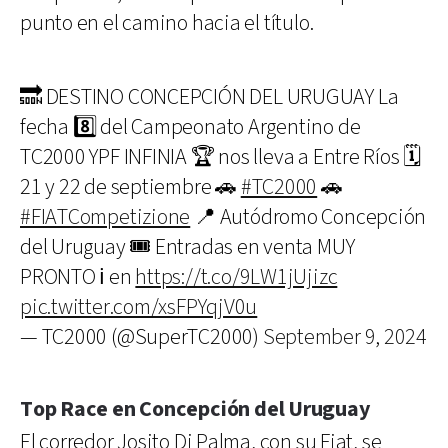
punto en el camino hacia el título.
🔜 DESTINO CONCEPCIÓN DEL URUGUAY La
fecha 8️⃣ del Campeonato Argentino de
TC2000 YPF INFINIA 🏆 nos lleva a Entre Ríos 🗓
21 y 22 de septiembre 🚗
#TC2000
🚗
#FIATCompetizione
📍 Autódromo Concepción
del Uruguay 🎟 Entradas en venta MUY
PRONTO ℹ️ en
https://t.co/9LW1jUjizc
pic.twitter.com/xsFPYqjV0u
— TC2000 (@SuperTC2000)
September 9, 2024
Top Race en Concepción del Uruguay
El corredor Josito Di Palma, con su Fiat, se