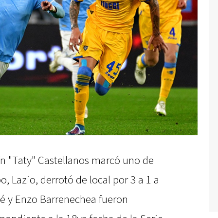
ín "Taty" Castellanos marcó uno de
o, Lazio, derrotó de local por 3 a 1 a
lé y Enzo Barrenechea fueron