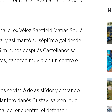
spondiente a la 18va fecha de la Serie
M
a, el ex Vélez Sarsfield Matías Soulé
al y así marcó su séptimo gol desde
15 minutos después Castellanos se
antes, cabeceó muy bien un centro e
s se vistió de asistidor y entrando
delantero danés Gustav Isaksen, que
nal del encuentro, el defensor