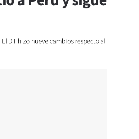
ó a Perú y sigue
i. El DT hizo nueve cambios respecto al
.