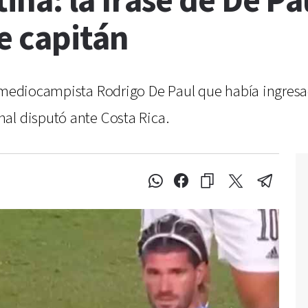
na: la frase de De Pau
de capitán
l mediocampista Rodrigo De Paul que había ingresa
al disputó ante Costa Rica.