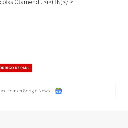
icolás Otamendi. <i>(TN)</i>
ODRIGO DE PAUL
Elonce.com en Google News