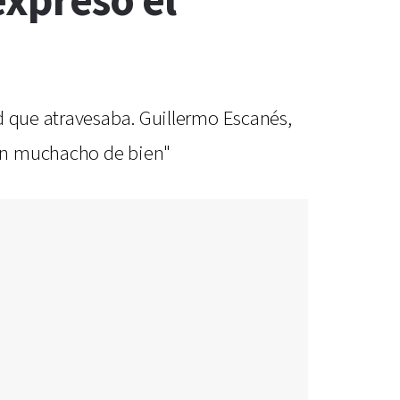
xpresó el
d que atravesaba. Guillermo Escanés,
 un muchacho de bien"