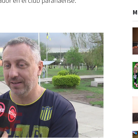
ador en el club paranaense.
M