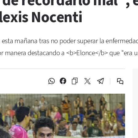
de recordarlo mal", e
lexis Nocenti
ció esta mañana tras no poder superar la enfermeda
ejor manera destacando a <b>Elonce</b> que "era