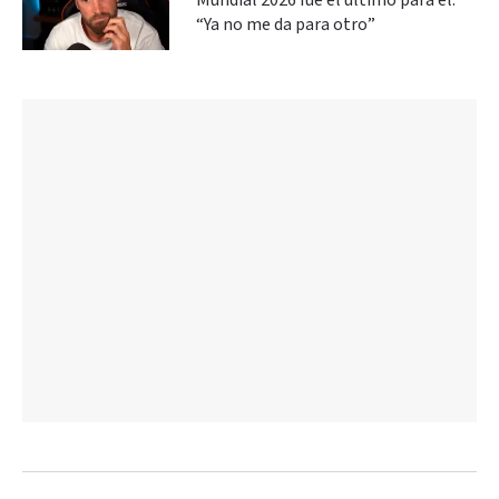
Mundial 2026 fue el último para él:
“Ya no me da para otro”