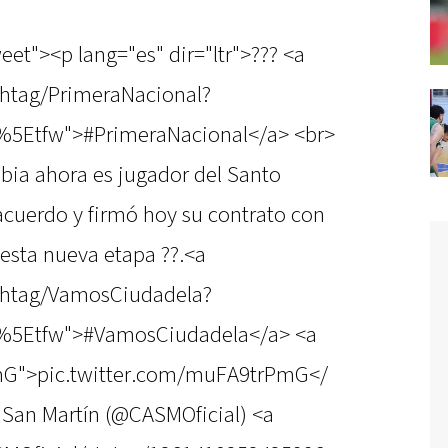
eet"><p lang="es" dir="ltr">??? <a
shtag/PrimeraNacional?
%5Etfw">#PrimeraNacional</a> <br>
ibia ahora es jugador del Santo
 acuerdo y firmó hoy su contrato con
 esta nueva etapa ??.<a
ashtag/VamosCiudadela?
c%5Etfw">#VamosCiudadela</a> <a
PmG">pic.twitter.com/muFA9trPmG</
 San Martín (@CASMOficial) <a