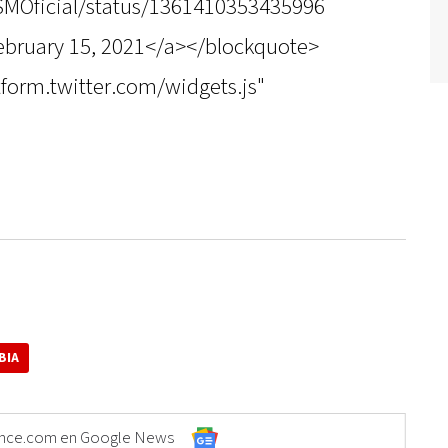
ASMOficial/status/1361410353435996
bruary 15, 2021</a></blockquote>
atform.twitter.com/widgets.js"
BIA
Elonce.com en Google News