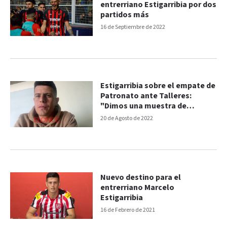
entrerriano Estigarribia por dos
partidos más
16 de Septiembre de 2022
Estigarribia sobre el empate de
Patronato ante Talleres:
"Dimos una muestra de
carácter"
20 de Agosto de 2022
Nuevo destino para el
entrerriano Marcelo
Estigarribia
16 de Febrero de 2021