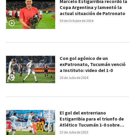
Marcelo Estigarribia recordó la
Copa Argentina y lamentó la
actual situación de Patronato
30 de Octubre de 2024
Con gol agónico de un
exPatronato, Tucumán venció
a Instituto: video del 1-0
26 de Julio de 2024
El gol del entrerriano
Estigarribia para el triunfo de
Atlético Tucumán 1-0 sobre
Independiente
23 de Julio de 2023