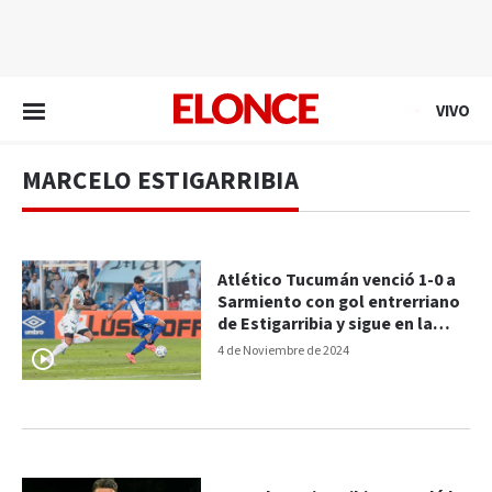
EN VIVO
VIVO
MARCELO ESTIGARRIBIA
Atlético Tucumán venció 1-0 a
Sarmiento con gol entrerriano
de Estigarribia y sigue en la
pelea: videos
4 de Noviembre de 2024