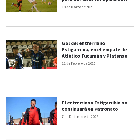
triunfo
18 de Marzo de 2023
Gol del entrerriano
Estigarribia, en el empate de
Atlético Tucumán y Platense
11 de Febrero de 2023
El entrerriano Estigarribia no
continuará en Patronato
7 de Diciembre de 2022