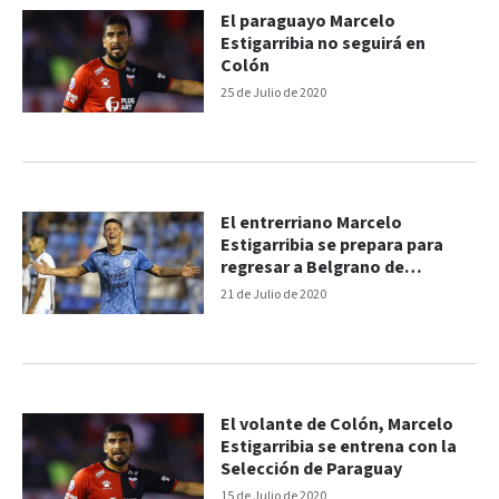
El paraguayo Marcelo
Estigarribia no seguirá en
Colón
25 de Julio de 2020
El entrerriano Marcelo
Estigarribia se prepara para
regresar a Belgrano de
Córdoba
21 de Julio de 2020
El volante de Colón, Marcelo
Estigarribia se entrena con la
Selección de Paraguay
15 de Julio de 2020