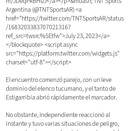
m/JDeqPkBHuJ</a></p>&mdash; TNT Sports
Argentina (@TNTSportsAR) <a
href="https://twitter.com/TNTSportsAR/status
/1683203383707021316?
ref_src=twsrc%5Etfw">July 23, 2023</a>
</blockquote> <script async
src="https://platform.twitter.com/widgets.js"
charset="utf-8"></script>
El encuentro comenzó parejo, con un leve
dominio del elenco tucumano, y el tanto de
Estigarribia abrió rápidamente el marcador.
No obstante, Independiente reaccionó al
instante y tuvo varias situaciones de peligro,