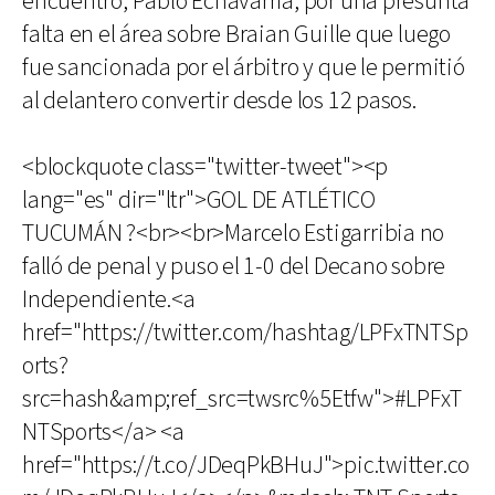
encuentro, Pablo Echavarría, por una presunta
falta en el área sobre Braian Guille que luego
fue sancionada por el árbitro y que le permitió
al delantero convertir desde los 12 pasos.
<blockquote class="twitter-tweet"><p
lang="es" dir="ltr">GOL DE ATLÉTICO
TUCUMÁN ?<br><br>Marcelo Estigarribia no
falló de penal y puso el 1-0 del Decano sobre
Independiente.<a
href="https://twitter.com/hashtag/LPFxTNTSp
orts?
src=hash&amp;ref_src=twsrc%5Etfw">#LPFxT
NTSports</a> <a
href="https://t.co/JDeqPkBHuJ">pic.twitter.co