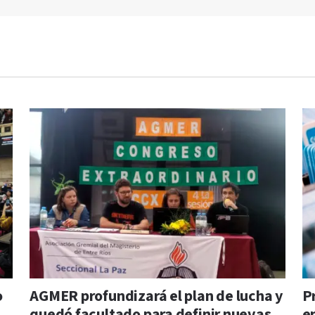
o
AGMER profundizará el plan de lucha y
P
quedó facultado para definir nuevas
e