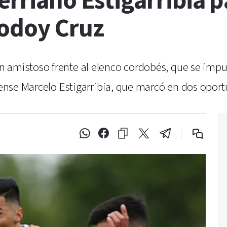
erriano Estigarribia p
odoy Cruz
amistoso frente al elenco cordobés, que se impuso
ayense Marcelo Estigarribia, que marcó en dos opor