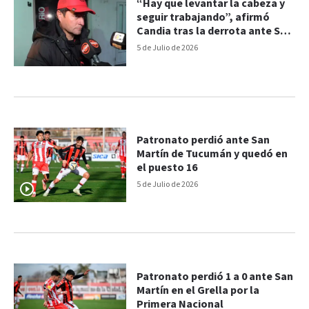
“Hay que levantar la cabeza y
seguir trabajando”, afirmó
Candia tras la derrota ante San
Martín
5 de Julio de 2026
Patronato perdió ante San
Martín de Tucumán y quedó en
el puesto 16
5 de Julio de 2026
Patronato perdió 1 a 0 ante San
Martín en el Grella por la
Primera Nacional