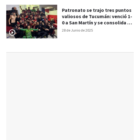
Patronato se trajo tres puntos
valiosos de Tucumán: venció 1-
0 a San Martín y se consolida en
el Reducido
28 de Junio de 2025