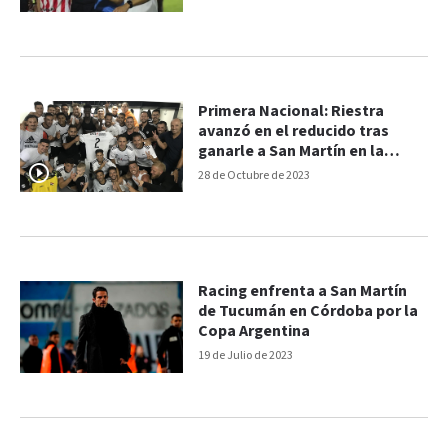
Primera Nacional: Riestra
avanzó en el reducido tras
ganarle a San Martín en la
Ciudadela
28 de Octubre de 2023
Racing enfrenta a San Martín
de Tucumán en Córdoba por la
Copa Argentina
19 de Julio de 2023