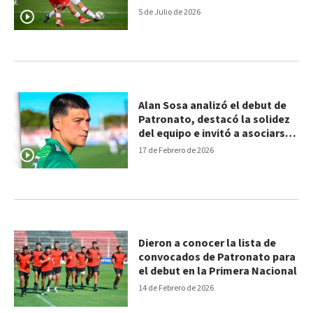
5 de Julio de 2026
Alan Sosa analizó el debut de
Patronato, destacó la solidez
del equipo e invitó a asociarse
al club
17 de Febrero de 2026
Dieron a conocer la lista de
convocados de Patronato para
el debut en la Primera Nacional
14 de Febrero de 2026