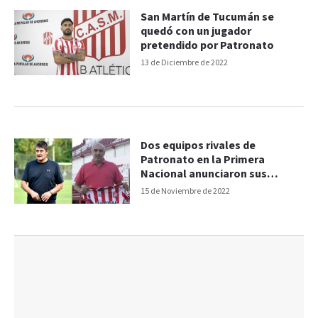
San Martín de Tucumán se
quedó con un jugador
pretendido por Patronato
13 de Diciembre de 2022
Dos equipos rivales de
Patronato en la Primera
Nacional anunciaron sus
técnicos
15 de Noviembre de 2022