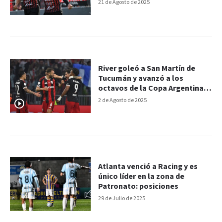
21 de Agosto de 2025
River goleó a San Martín de
Tucumán y avanzó a los
octavos de la Copa Argentina:
los goles del 3-0
2 de Agosto de 2025
Atlanta venció a Racing y es
único líder en la zona de
Patronato: posiciones
29 de Julio de 2025