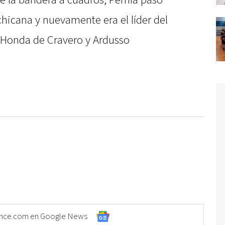
je la bandera a cuadros, Pernía pasó
chicana y nuevamente era el líder del
s Honda de Cravero y Ardusso
Elonce.com en Google News