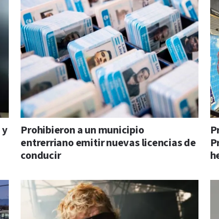
 y
Prohibieron a un municipio
P
entrerriano emitir nuevas licencias de
P
conducir
h