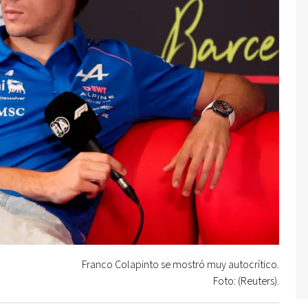
Franco Colapinto se mostró muy autocrítico.
Foto: (Reuters).