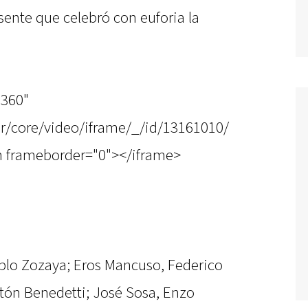
esente que celebró con euforia la
"360"
r/core/video/iframe/_/id/13161010/
en frameborder="0"></iframe>
blo Zozaya; Eros Mancuso, Federico
tón Benedetti; José Sosa, Enzo