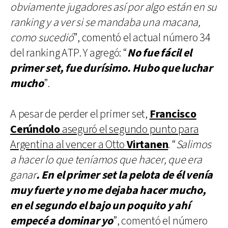
obviamente jugadores así por algo están en su
ranking y a ver si se mandaba una macana,
como sucedió
”, comentó el actual número 34
del ranking ATP. Y agregó: “
No fue fácil el
primer set, fue durísimo. Hubo que luchar
mucho
”.
A pesar de perder el primer set,
Francisco
Cerúndolo
aseguró el segundo punto para
Argentina al vencer a Otto
Virtanen
. “
Salimos
a hacer lo que teníamos que hacer, que era
ganar
. En el primer set la pelota de él venía
muy fuerte y no me dejaba hacer mucho,
en el segundo el bajo un poquito y ahí
empecé a dominar yo
”, comentó el número