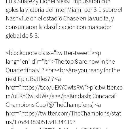
Luis Suárez y Lionel Messi impulsaron con
goles la victoria del Inter Miami por 3-1 sobre el
Nashville en el estadio Chase en la vuelta, y
consumaron la clasificación con marcador
global de 5-3.
<blockquote class="twitter-tweet"><p
lang="en" dir="ltr">The top 8 are now in the
Quarterfinals! ? <br><br>Are you ready for the
next Epic Battles? ? <a
href="https://t.co/uEKYOwtsRW">pic.twitter.co
m/uEKYOwtsRW</a></p>&mdash; Concacaf
Champions Cup (@TheChampions) <a
href="https://twitter.com/TheChampions/stat
us/1768498305154134419?