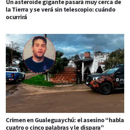
Un asteroide gigante pasará muy cerca de
la Tierra y se verá sin telescopio: cuándo
ocurrirá
Crimen en Gualeguaychú: el asesino “habla
cuatro o cinco palabras y le dispara”