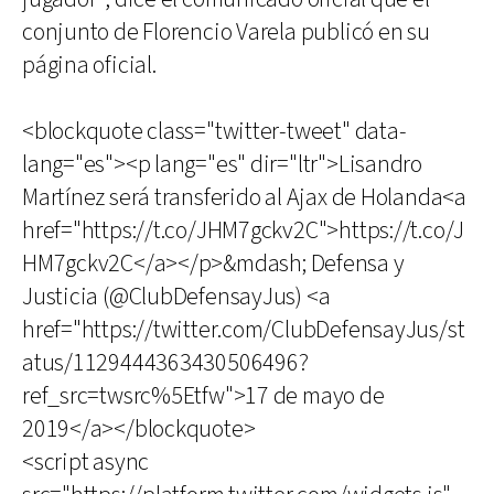
conjunto de Florencio Varela publicó en su
página oficial.
<blockquote class="twitter-tweet" data-
lang="es"><p lang="es" dir="ltr">Lisandro
Martínez será transferido al Ajax de Holanda<a
href="https://t.co/JHM7gckv2C">https://t.co/J
HM7gckv2C</a></p>&mdash; Defensa y
Justicia (@ClubDefensayJus) <a
href="https://twitter.com/ClubDefensayJus/st
atus/1129444363430506496?
ref_src=twsrc%5Etfw">17 de mayo de
2019</a></blockquote>
<script async