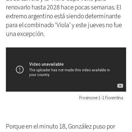
renovarlo hasta 2028 hace pocas semanas. El
extremo argentino está siendo determinante
para el combinado 'Viola' y este jueves no fue
una excepción.
Frosinone 1-1 Fiorentina
Porque en el minuto 18, González puso por