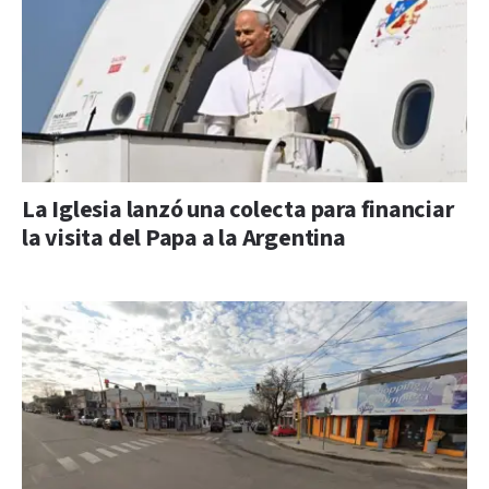
La Iglesia lanzó una colecta para financiar
la visita del Papa a la Argentina