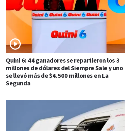
Quini 6: 44 ganadores se repartieron los 3
millones de dólares del Siempre Sale y uno
se llevó más de $4.500 millones en La
Segunda