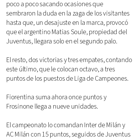
poco a poco sacando ocasiones que
sembraron la duda en la zaga de los visitantes
hasta que, un desajuste en la marca, provocó
que el argentino Matias Soule, propiedad del
Juventus, llegara solo en el segundo palo.
El resto, dos victorias y tres empates, contando
este último, que le colocan octavo, a tres
puntos de los puestos de Liga de Campeones.
Fiorentina suma ahora once puntos y
Frosinone llega a nueve unidades.
El campeonato lo comandan Inter de Milán y
AC Milán con 15 puntos, seguidos de Juventus