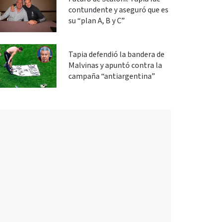
contundente y aseguró que es
su “plan A, B y C”
Tapia defendió la bandera de
Malvinas y apuntó contra la
campaña “antiargentina”