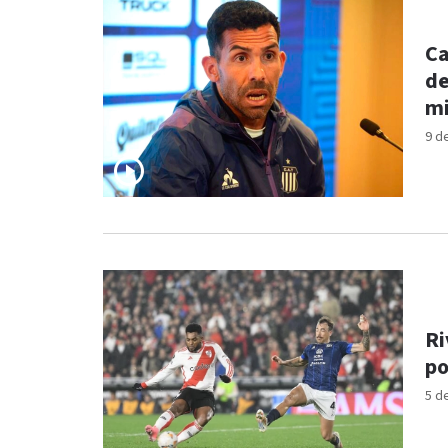
Ca
de
mi
9 d
Ri
po
5 d