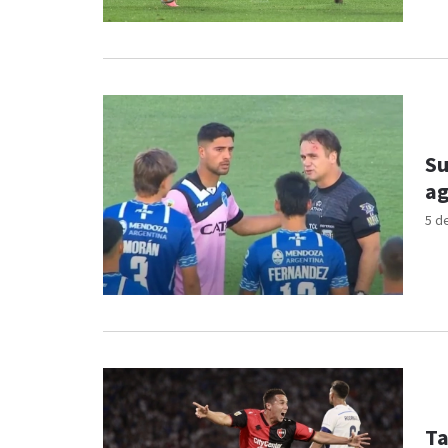
Su
ag
5 d
Ta