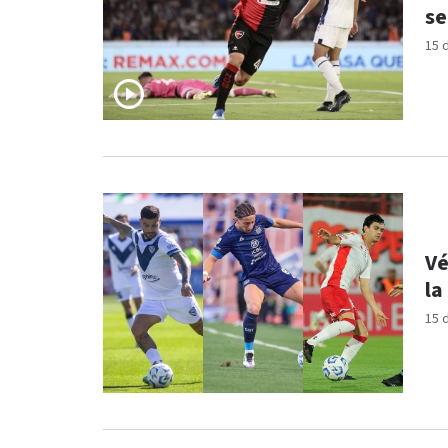
se
15 
Vé
la
15 