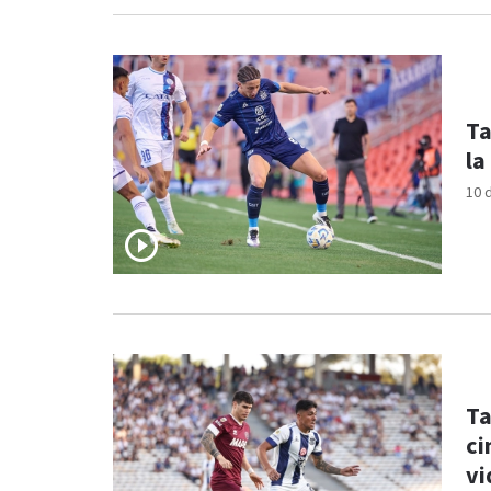
Ta
la
10 
Ta
ci
vi