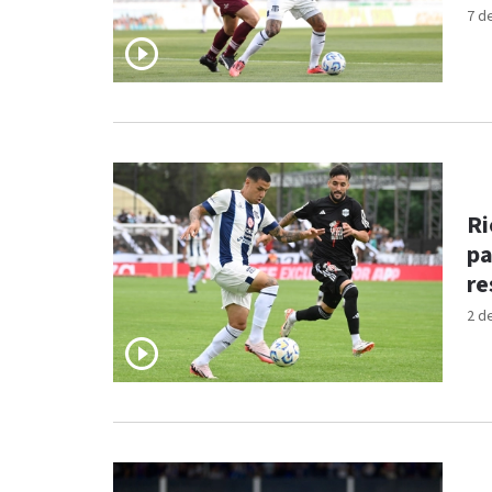
7 d
Ri
pa
r
2 d