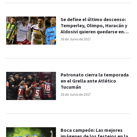
Se define el último descenso:
Temperley, Olimpo, Huracán y
Aldosivi quieren quedarse en
primera
26 de Junio de 2017
Patronato cierra la temporada
en el Grella ante Atlético
Tucumán
26 de Junio de 2017
Boca campeón: Las mejores
imágenes de los festejos en la