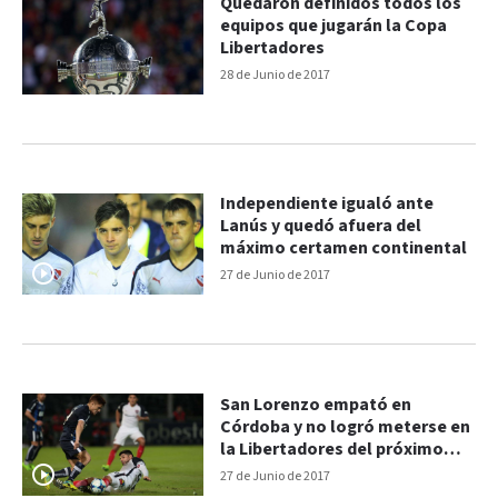
Quedaron definidos todos los
equipos que jugarán la Copa
Libertadores
28 de Junio de 2017
Independiente igualó ante
Lanús y quedó afuera del
máximo certamen continental
27 de Junio de 2017
San Lorenzo empató en
Córdoba y no logró meterse en
la Libertadores del próximo
año
27 de Junio de 2017