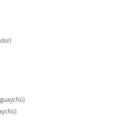
ador)
leguaychú)
aychú)