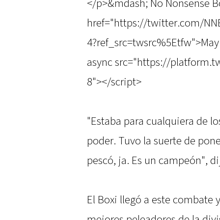
</p>&mdash; No Nonsense B
href="https://twitter.com/N
4?ref_src=twsrc%5Etfw">May 
async src="https://platform.t
8"></script>
"Estaba para cualquiera de lo
poder. Tuvo la suerte de pone
pescó, ja. Es un campeón", di
El Boxi llegó a este combate 
mejores peleadores de la divi