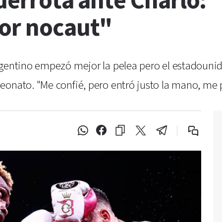
 derrota ante Charlo
por nocaut"
rgentino empezó mejor la pelea pero el estadounide
onato. "Me confié, pero entró justo la mano, me p