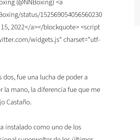
oxing (@NNBoxing) <a
NBoxing/status/152569054056560230
15, 2022</a></blockquote> <script
witter.com/widgets.js" charset="utf-
s dos, fue una lucha de poder a
r la mano, la diferencia fue que me
jo Castaño.
ya instalado como uno de los
sional superwelter de los últimos