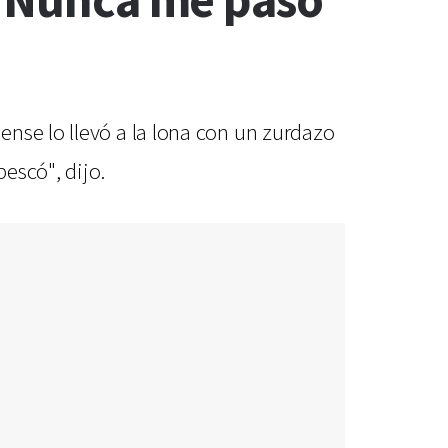
: "Nunca me pasó
nse lo llevó a la lona con un zurdazo
escó", dijo.