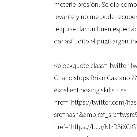
meterle presión. Se dio como 
levanté y no me pude recupera
le quise dar un buen espectá
dar así", dijo el púgil argent
<blockquote class="twitter-tw
Charlo stops Brian Castano ?
excellent boxing skills ? <a
href="https://twitter.com/ha
src=hash&amp;ref_src=twsrc
href="https://t.co/NlzD3iXCi