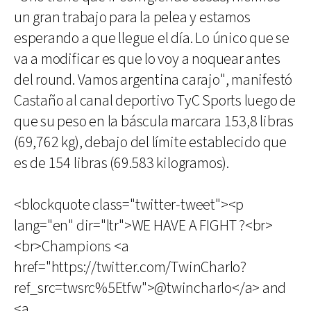
un gran trabajo para la pelea y estamos
esperando a que llegue el día. Lo único que se
va a modificar es que lo voy a noquear antes
del round. Vamos argentina carajo", manifestó
Castaño al canal deportivo TyC Sports luego de
que su peso en la báscula marcara 153,8 libras
(69,762 kg), debajo del límite establecido que
es de 154 libras (69.583 kilogramos).
<blockquote class="twitter-tweet"><p
lang="en" dir="ltr">WE HAVE A FIGHT ?<br>
<br>Champions <a
href="https://twitter.com/TwinCharlo?
ref_src=twsrc%5Etfw">@twincharlo</a> and
<a