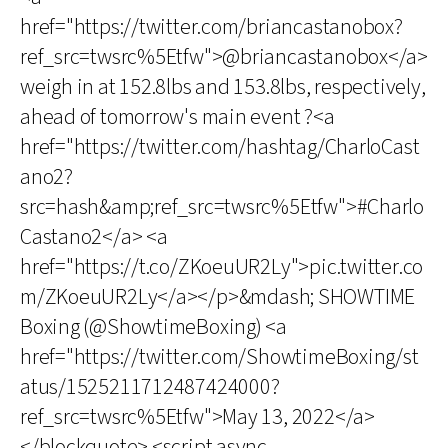
href="https://twitter.com/briancastanobox?
ref_src=twsrc%5Etfw">@briancastanobox</a>
weigh in at 152.8lbs and 153.8lbs, respectively,
ahead of tomorrow's main event ?<a
href="https://twitter.com/hashtag/CharloCast
ano2?
src=hash&amp;ref_src=twsrc%5Etfw">#Charlo
Castano2</a> <a
href="https://t.co/ZKoeuUR2Ly">pic.twitter.co
m/ZKoeuUR2Ly</a></p>&mdash; SHOWTIME
Boxing (@ShowtimeBoxing) <a
href="https://twitter.com/ShowtimeBoxing/st
atus/1525211712487424000?
ref_src=twsrc%5Etfw">May 13, 2022</a>
</blockquote> <script async