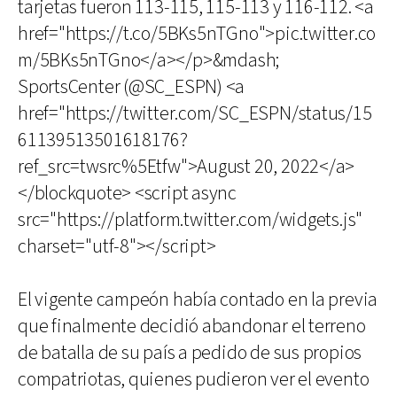
tarjetas fueron 113-115, 115-113 y 116-112. <a
href="https://t.co/5BKs5nTGno">pic.twitter.co
m/5BKs5nTGno</a></p>&mdash;
SportsCenter (@SC_ESPN) <a
href="https://twitter.com/SC_ESPN/status/15
61139513501618176?
ref_src=twsrc%5Etfw">August 20, 2022</a>
</blockquote> <script async
src="https://platform.twitter.com/widgets.js"
charset="utf-8"></script>
El vigente campeón había contado en la previa
que finalmente decidió abandonar el terreno
de batalla de su país a pedido de sus propios
compatriotas, quienes pudieron ver el evento