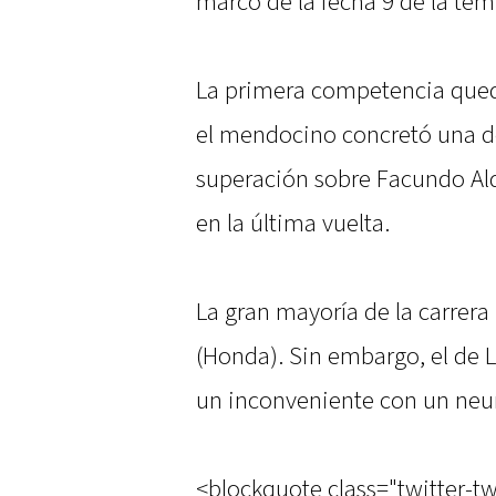
marco de la fecha 9 de la te
La primera competencia qued
el mendocino concretó una 
superación sobre Facundo Aldr
en la última vuelta.
La gran mayoría de la carrer
(Honda). Sin embargo, el de L
un inconveniente con un neum
<blockquote class="twitter-t