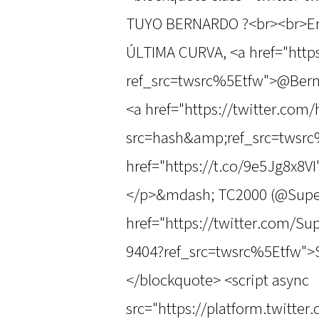
TUYO BERNARDO ?<br><br>En 
ÚLTIMA CURVA, <a href="https
ref_src=twsrc%5Etfw">@BerniLl
<a href="https://twitter.com
src=hash&amp;ref_src=twsrc
href="https://t.co/9e5Jg8x8V
</p>&mdash; TC2000 (@Supe
href="https://twitter.com/S
9404?ref_src=twsrc%5Etfw">
</blockquote> <script async
src="https://platform.twitter