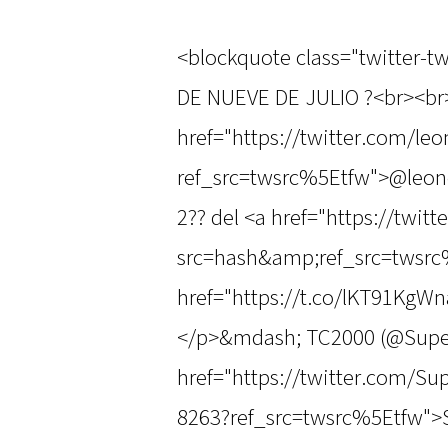
<blockquote class="twitter-tw
DE NUEVE DE JULIO ?<br><br
href="https://twitter.com/leo
ref_src=twsrc%5Etfw">@leone
2?? del <a href="https://twi
src=hash&amp;ref_src=twsrc
href="https://t.co/lKT91KgW
</p>&mdash; TC2000 (@Supe
href="https://twitter.com/S
8263?ref_src=twsrc%5Etfw">