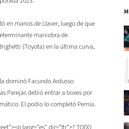
mporada 2023.
M
ó en manos de Llaver, luego de que
determinante maniobra de
ighetti (Toyota) en la última curva,
a la dominó Facundo Ardusso
as Parejas debió entrar a boxes por
ático. El podio lo completó Pernía.
weet"><p lang="es" dir="ltr">? TODO