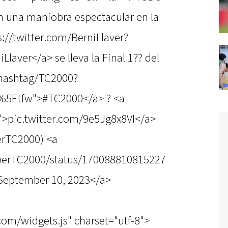
una maniobra espectacular en la
://twitter.com/BerniLlaver?
aver</a> se lleva la Final 1?? del
/hashtag/TC2000?
%5Etfw">#TC2000</a> ? <a
I">pic.twitter.com/9e5Jg8x8VI</a>
rTC2000) <a
uperTC2000/status/170088810815227
September 10, 2023</a>
.com/widgets.js" charset="utf-8">