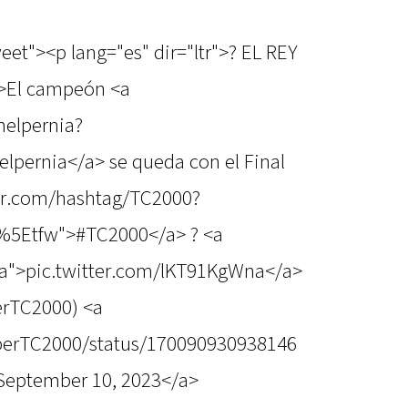
eet"><p lang="es" dir="ltr">? EL REY
>El campeón <a
nelpernia?
lpernia</a> se queda con el Final
tter.com/hashtag/TC2000?
%5Etfw">#TC2000</a> ? <a
na">pic.twitter.com/lKT91KgWna</a>
rTC2000) <a
uperTC2000/status/170090930938146
September 10, 2023</a>