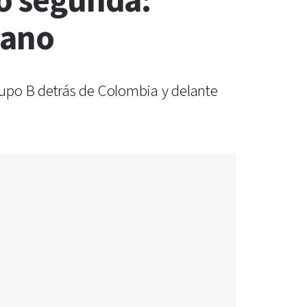
có segunda:
cano
rupo B detrás de Colombia y delante