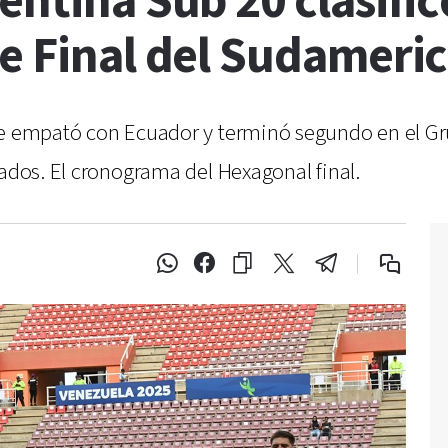
entina Sub 20 clasifi
se Final del Sudameri
nte empató con Ecuador y terminó segundo en el G
nados. El cronograma del Hexagonal final.