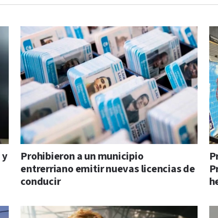
 y
Prohibieron a un municipio
P
entrerriano emitir nuevas licencias de
P
conducir
h