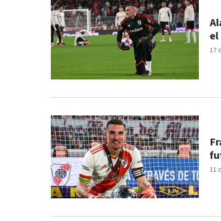
Al
el
17 
Fr
fu
11 