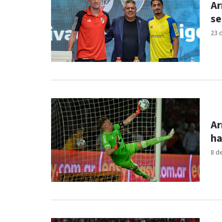
Ar
se
23 
Ar
ha
8 d