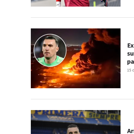
Ex
su
pa
15 
Ar