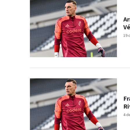
Ar
Vé
19 
Fr
Ri
4 d