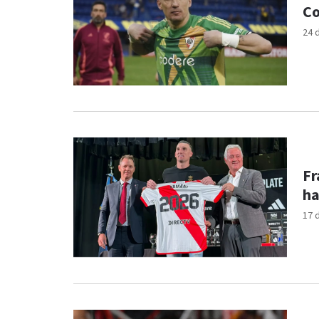
Co
24 
Fr
ha
17 