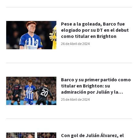
Pese a la goleada, Barco fue
elogiado por su DT en el debut
como titular en Brighton
26 de Abril de 2024
Barco y su primer partido como
titular en Brighton: su
admiración por Julián y la
charla con Guardiola
25 de Abril de 2024
Con gol de Julián Álvarez, el