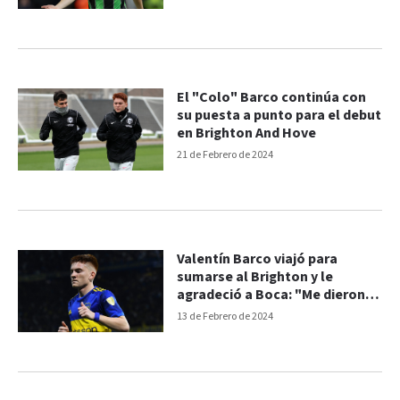
El "Colo" Barco continúa con
su puesta a punto para el debut
en Brighton And Hove
21 de Febrero de 2024
Valentín Barco viajó para
sumarse al Brighton y le
agradeció a Boca: "Me dieron
todo"
13 de Febrero de 2024