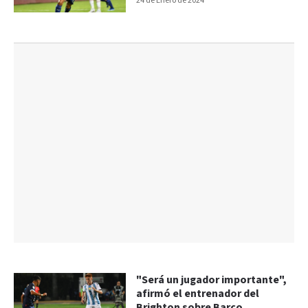
24 de Enero de 2024
"Será un jugador importante",
afirmó el entrenador del
Brighton sobre Barco