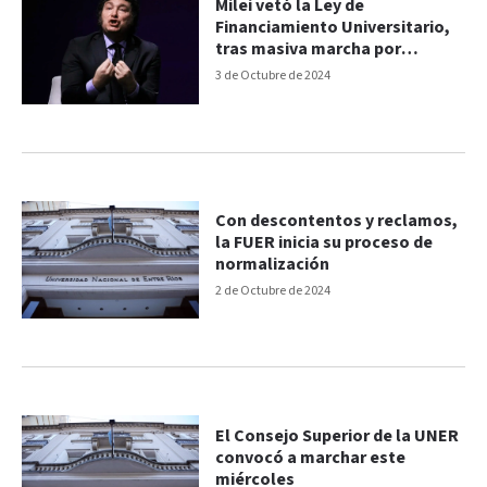
Milei vetó la Ley de
Financiamiento Universitario,
tras masiva marcha por
educación pública
3 de Octubre de 2024
Con descontentos y reclamos,
la FUER inicia su proceso de
normalización
2 de Octubre de 2024
El Consejo Superior de la UNER
convocó a marchar este
miércoles