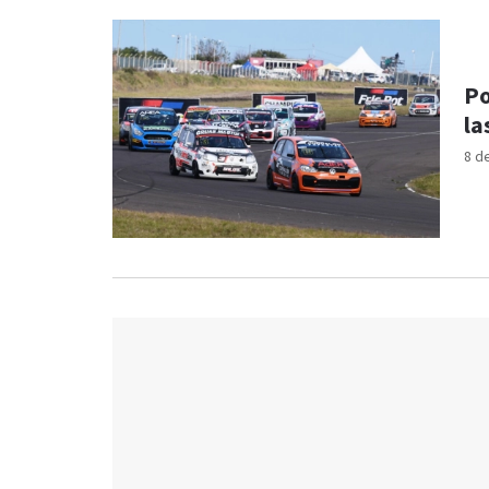
Po
la
8 d