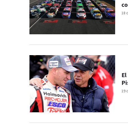
co
18 
El
Pi
19 