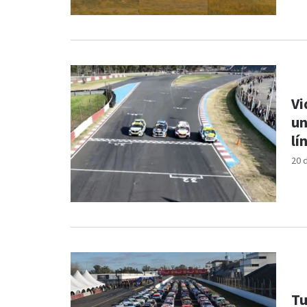
Vi
un
lí
20 
Tu