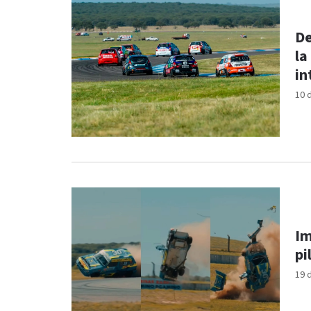
De
la
in
10 
Im
pi
19 