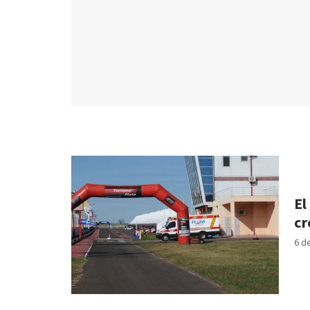
El
cr
6 d