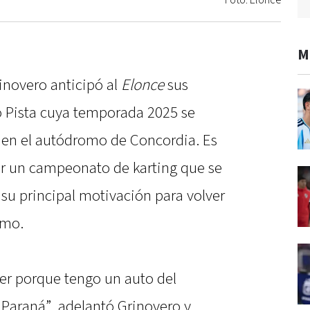
Foto: Elonce
M
inovero anticipó al
Elonce
sus
o Pista cuya temporada 2025 se
 en el autódromo de Concordia. Es
ar un campeonato de karting que se
 su principal motivación para volver
smo.
rer porque tengo un auto del
 Paraná”, adelantó Grinovero y