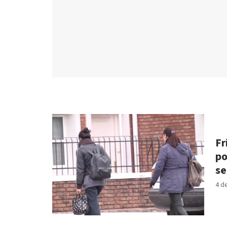
Fr
po
s
4 d