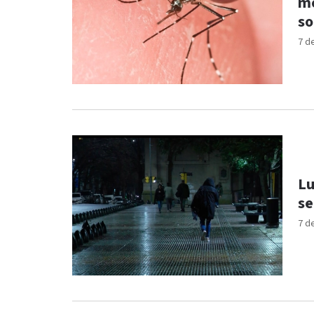
mo
so
7 d
Lu
se
7 d