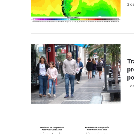
2 d
Tr
pr
po
1 d