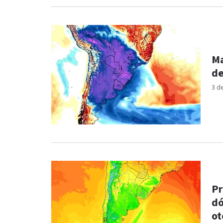
Ma
de
3 d
Pr
dó
ot