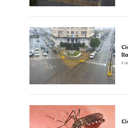
Ci
ll
8 d
Ci