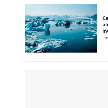
Ca
al
in
6 d