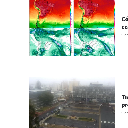
Có
ca
9 d
Ti
pr
9 d