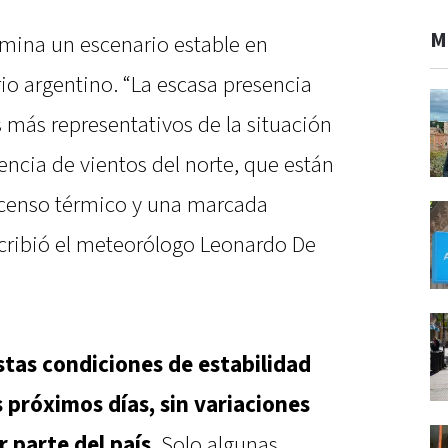
M
omina un escenario estable en
rio argentino. “La escasa presencia
 más representativos de la situación
encia de vientos del norte, que están
scenso térmico y una marcada
scribió el meteorólogo Leonardo De
stas condiciones de estabilidad
próximos días, sin variaciones
r parte del país
. Solo algunas