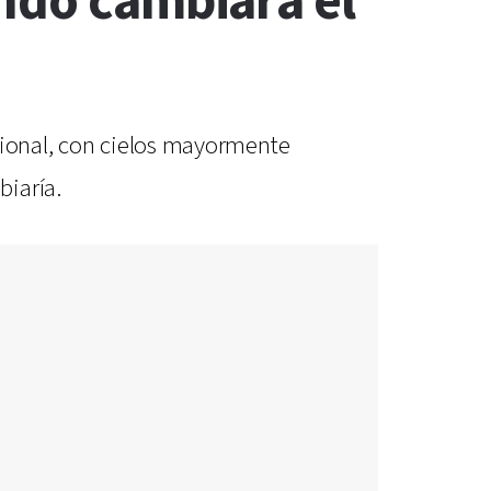
ándo cambiará el
cional, con cielos mayormente
biaría.