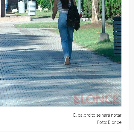
El calorcito se hará notar
Foto: Elonce