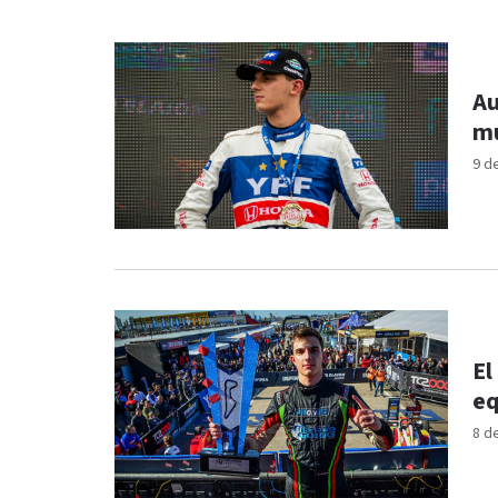
Au
mu
9 d
El
eq
8 d