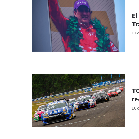
El
Tr
17 
TC
re
10 