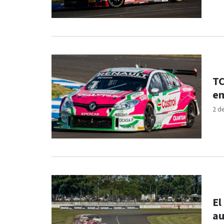
TC
em
2 d
El
au