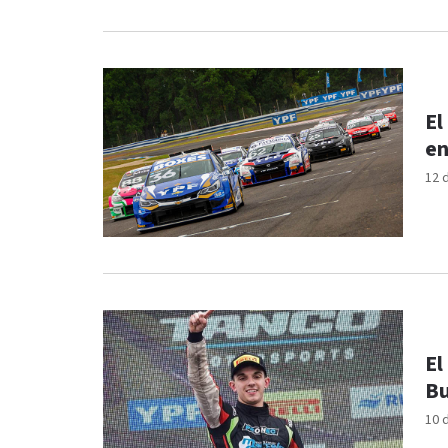
El
en
12 
El
Bu
10 