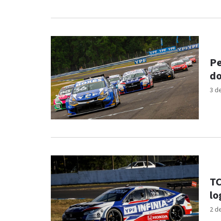
Pe
do
3 d
TC
lo
2 d