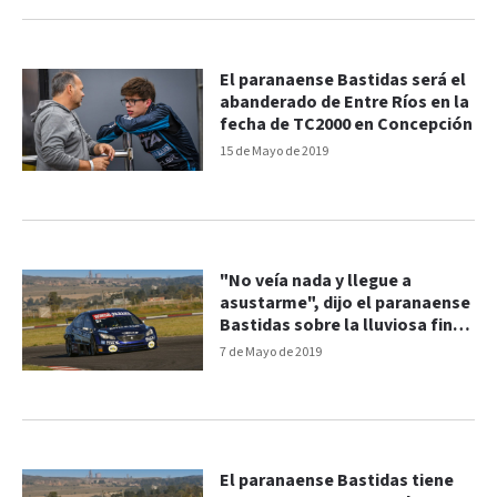
El paranaense Bastidas será el
abanderado de Entre Ríos en la
fecha de TC2000 en Concepción
15 de Mayo de 2019
"No veía nada y llegue a
asustarme", dijo el paranaense
Bastidas sobre la lluviosa final
del TC2000
7 de Mayo de 2019
El paranaense Bastidas tiene