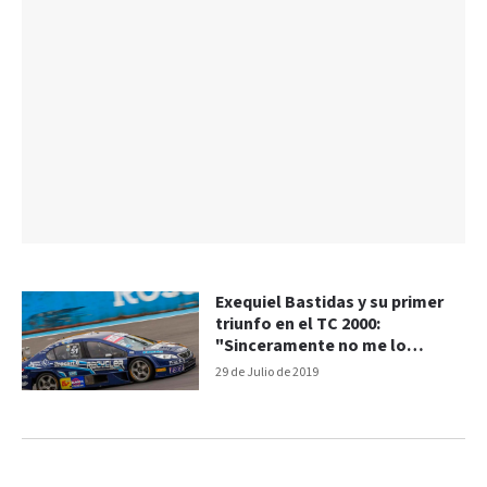
Exequiel Bastidas y su primer
triunfo en el TC 2000:
"Sinceramente no me lo
esperaba"
29 de Julio de 2019