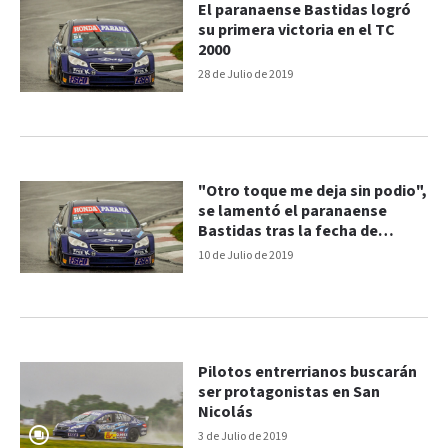
El paranaense Bastidas logró
su primera victoria en el TC
2000
28 de Julio de 2019
"Otro toque me deja sin podio",
se lamentó el paranaense
Bastidas tras la fecha de
TC2000
10 de Julio de 2019
Pilotos entrerrianos buscarán
ser protagonistas en San
Nicolás
3 de Julio de 2019