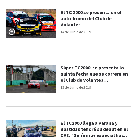
El TC 2000 se presenta en el
autódromo del Club de
Volantes
14 de Junio de 2019
Súper TC2000: se presenta la
quinta fecha que se correrá en
el Club de Volantes
Entrerrianos
13 de Junio de 2019
El TC2000 llega a Paraná y
Bastidas tendrá su debut en el
CVE: "Sería muy especial hacer