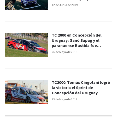
podio"
12 de Junio de 2019
TC 2000 en Concepción del
Uruguay: Ganó Sapag y el
paranaense Bastida fue
séptimo
26 de Mayo de 2019
TC2000: Tomás Cingolani logró
la victoria el Sprint de
Concepción del Uruguay
25 de Mayo de 2019