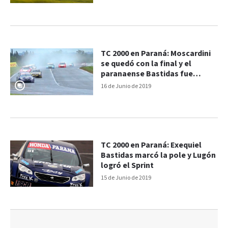
TC 2000 en Paraná: Moscardini
se quedó con la final y el
paranaense Bastidas fue
séptimo
16 de Junio de 2019
TC 2000 en Paraná: Exequiel
Bastidas marcó la pole y Lugón
logró el Sprint
15 de Junio de 2019