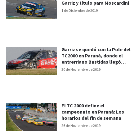
Garriz y título para Moscardini
1 de Diciembre de 2019
Garriz se quedó con la Pole del
TC2000 en Paraná, donde el
entrerriano Bastidas llegó
quinto
30 de Noviembre de 2019
El TC 2000 define el
campeonato en Paraná: Los
horarios del fin de semana
26 de Noviembre de 2019