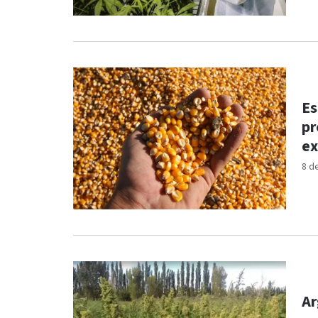
Es
pr
ex
8 d
Ar