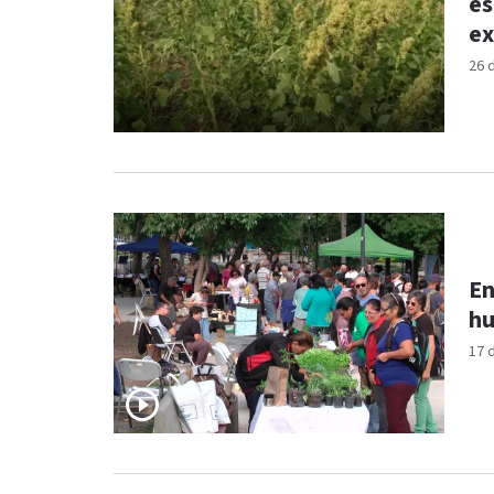
es
ex
26 
En
hu
17 