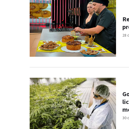
Re
pr
28 
Go
li
me
30 