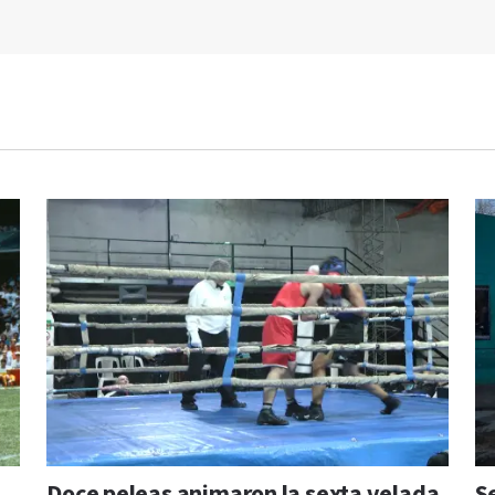
Doce peleas animaron la sexta velada
S