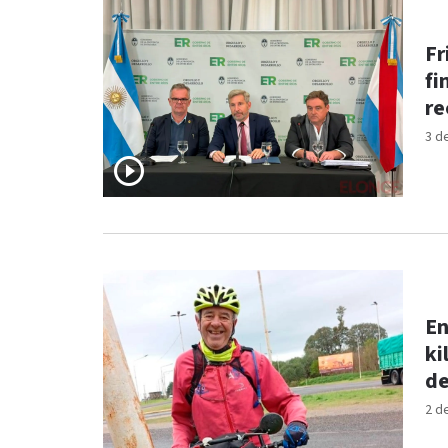
Fr
fi
re
3 d
En
ki
d
2 d