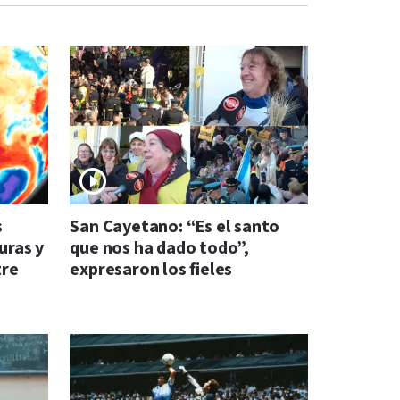
s
San Cayetano: “Es el santo
uras y
que nos ha dado todo”,
tre
expresaron los fieles