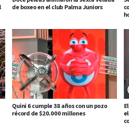
l
de boxeo en el club Palma Juniors
c
h
Quini 6 cumple 38 años con un pozo
E
récord de $20.000 millones
e
c