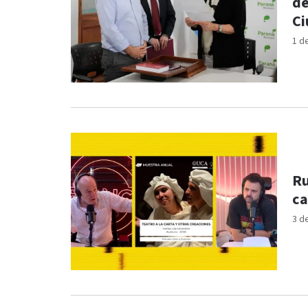
de
Ci
1 d
Rubén
3 d