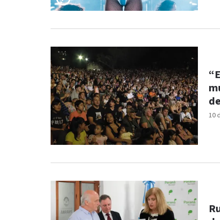
“E
mu
de
10 
Ru