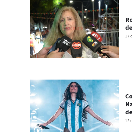
Ro
de
17 
Co
Na
de
12 