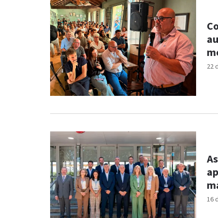
Co
au
me
22 
As
ap
ma
16 