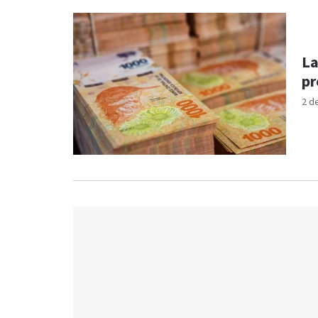
La
pr
2 d