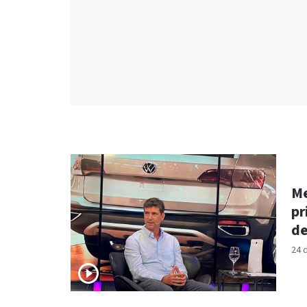
Me
pr
de
24 