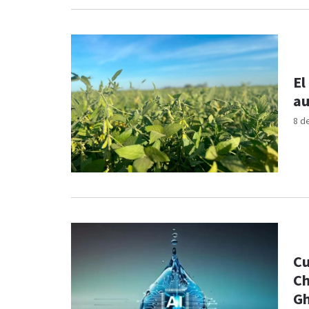
El
au
8 d
Cu
Ch
Gh