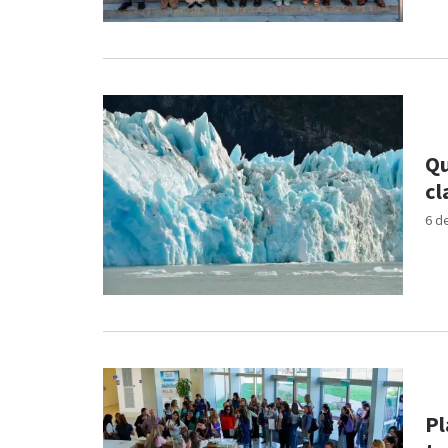
Qu
cl
6 d
Pl