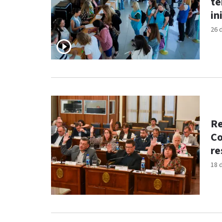
te
in
26 
Re
Co
re
18 