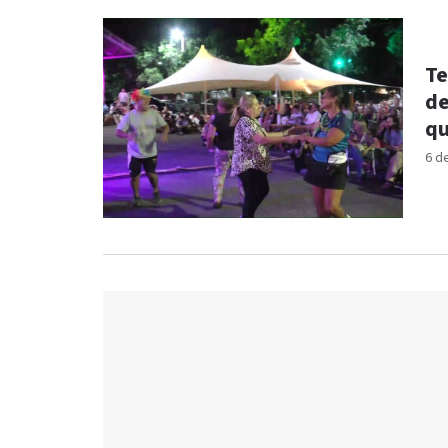
Te
de
q
6 d