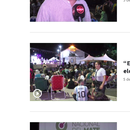
5 d
“E
el
5 d