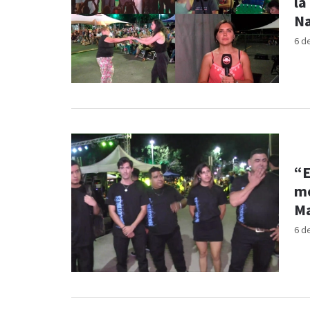
la
Na
6 d
“E
mo
M
6 d