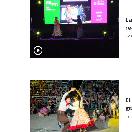
La
re
5 d
El
gr
1 d