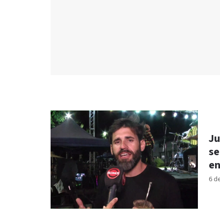
Ju
se
en
6 d