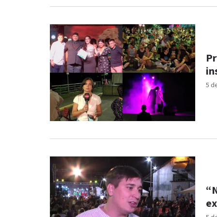
Pr
in
5 d
“N
ex