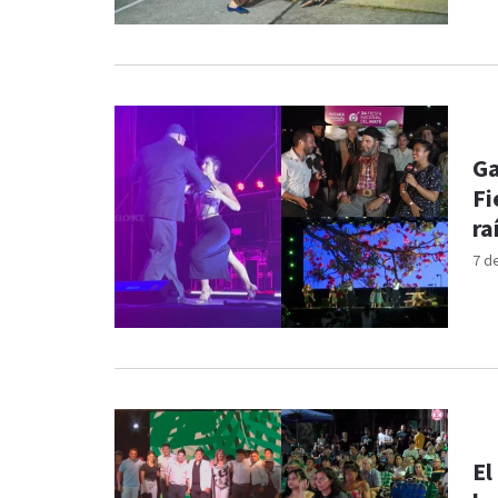
Ga
Fi
ra
7 d
El