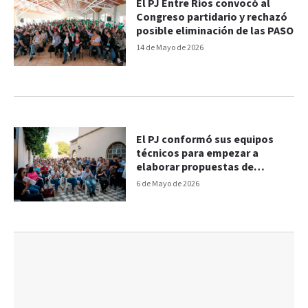
El PJ Entre Ríos convocó al
Congreso partidario y rechazó
posible eliminación de las PASO
14 de Mayo de 2026
El PJ conformó sus equipos
técnicos para empezar a
elaborar propuestas de
gobierno
6 de Mayo de 2026