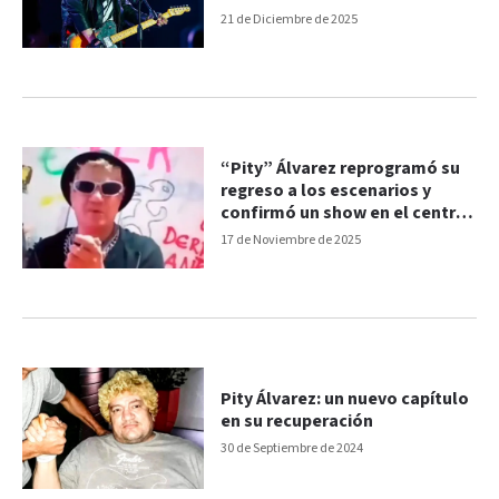
21 de Diciembre de 2025
“Pity” Álvarez reprogramó su
regreso a los escenarios y
confirmó un show en el centro
del país
17 de Noviembre de 2025
Pity Álvarez: un nuevo capítulo
en su recuperación
30 de Septiembre de 2024