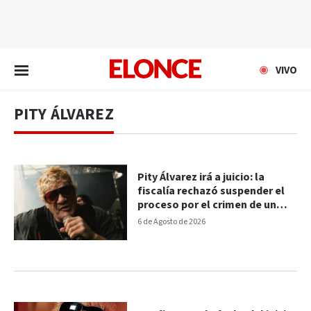
EN VIVO
VIVO
PITY ÁLVAREZ
Pity Álvarez irá a juicio: la
fiscalía rechazó suspender el
proceso por el crimen de un
vecino
6 de Agosto de 2026