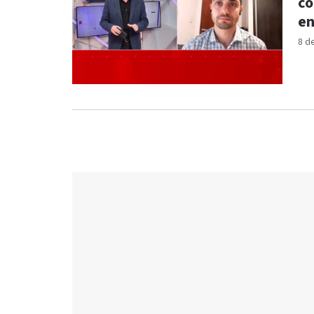
co
en
8 d