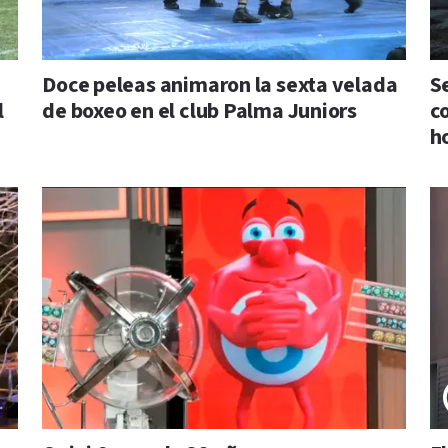
Doce peleas animaron la sexta velada
S
l
de boxeo en el club Palma Juniors
c
h