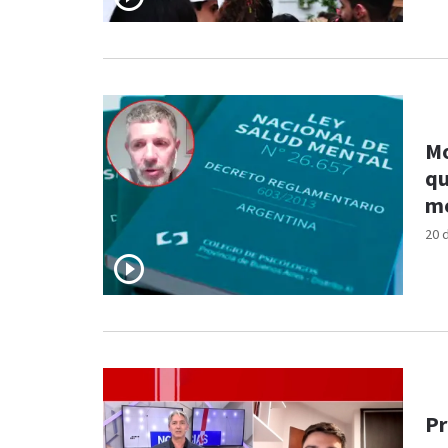
Mo
qu
me
20 
Pr