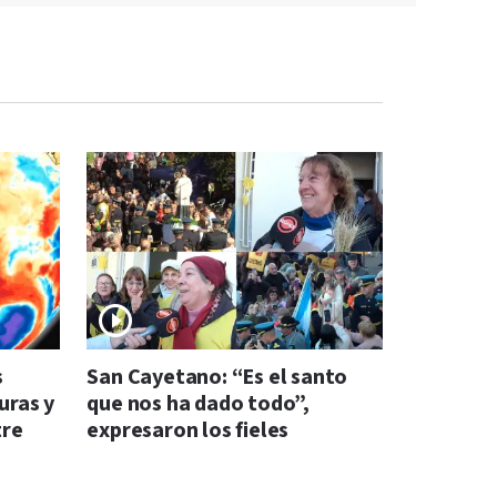
s
San Cayetano: “Es el santo
uras y
que nos ha dado todo”,
tre
expresaron los fieles