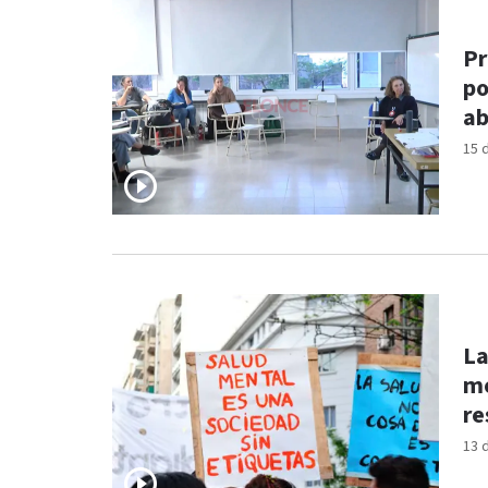
Pr
po
ab
15 
La
mo
re
13 